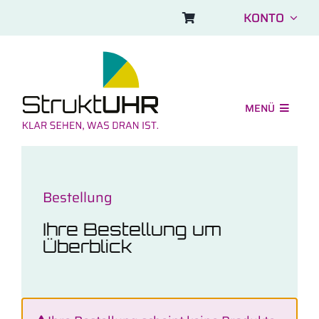
Skip
KONTO
to
content
MENÜ
Shop
Einsatzbereiche
Bestellung
Aufbau und FAQ
Ihre Bestellung um
Symbolbilder
Überblick
Über uns