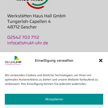
Werkstätten Haus Hall GmbH
Tungerloh-Capellen 4
48712 Gescher
02542 703 7112
info(at)strukt-uhr.de
AGB
Widerruf
Einwilligung verwalten
Versand und Lieferzeiten
Impressum
Wir verwenden Cookies und ähnliche Technologien, um Ihnen ein
Datenschutz
optimales Nutzererlebnis zu bieten und unsere Website fortlaufend zu
Cookie-Richtlinie
verbessern. Ihre Einwilligung können Sie jederzeit widerrufen.
Akzeptieren
Wiederverkäufer
Online-Widerruf