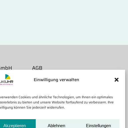
 GmbH
AGB
Widerruf
Einwilligung verwalten
Versand und Lieferzeiten
Impressum
Datenschutz
 verwenden Cookies und ähnliche Technologien, um Ihnen ein optimales
Cookie-Richtlinie
zererlebnis zu bieten und unsere Website fortlaufend zu verbessern. Ihre
willigung können Sie jederzeit widerrufen.
Akzeptieren
Ablehnen
Einstellungen