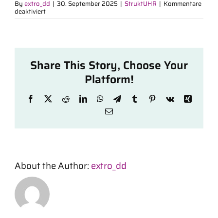
By
extro_dd
|
30. September 2025
|
StruktUHR
|
Kommentare
für
deaktiviert
Ist
die
Uhr
lautlos?
Share This Story, Choose Your
Platform!
Facebook
X
Reddit
LinkedIn
WhatsApp
Telegram
Tumblr
Pinterest
Vk
Xing
Email
About the Author:
extro_dd