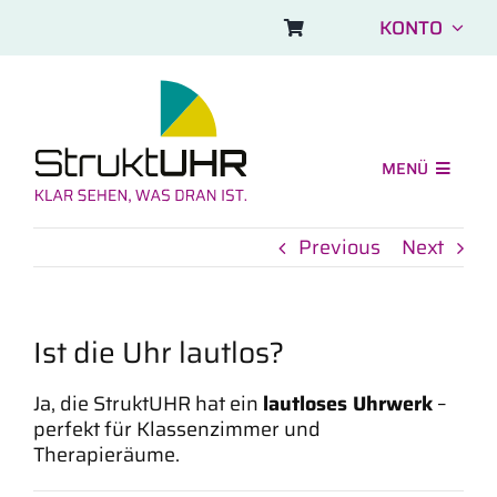
Skip
KONTO
to
content
MENÜ
Shop
Previous
Next
Einsatzbereiche
Aufbau und FAQ
Ist die Uhr lautlos?
Symbolbilder
Ja, die StruktUHR hat ein
lautloses Uhrwerk
–
Über uns
perfekt für Klassenzimmer und
Therapieräume.