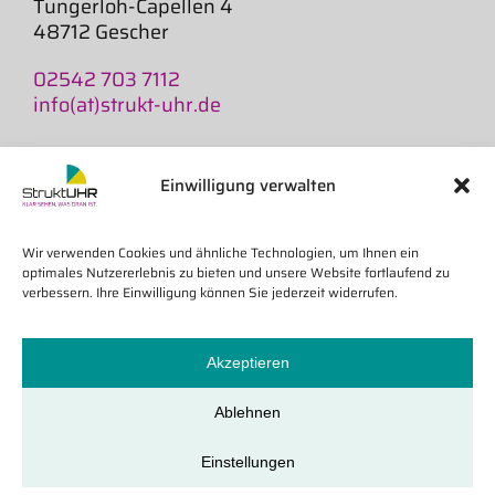
Tungerloh-Capellen 4
48712 Gescher
02542 703 7112
info(at)strukt-uhr.de
AGB
Widerruf
Einwilligung verwalten
Versand und Lieferzeiten
Impressum
Wir verwenden Cookies und ähnliche Technologien, um Ihnen ein
Datenschutz
optimales Nutzererlebnis zu bieten und unsere Website fortlaufend zu
Cookie-Richtlinie
verbessern. Ihre Einwilligung können Sie jederzeit widerrufen.
Akzeptieren
Wiederverkäufer
Online-Widerruf
Ablehnen
© 2026 | StruktUHR · Werkstätten Haus Hall GmbH ·
Tungerloh-Capellen 4 · 48712 Gescher
Einstellungen