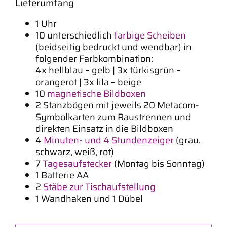
Lieferumfang
1 Uhr
10 unterschiedlich
farbige Scheiben
(beidseitig bedruckt und wendbar) in
folgender Farbkombination:
4x hellblau – gelb | 3x türkisgrün –
orangerot | 3x lila – beige
10
magnetische Bildboxen
2 Stanzbögen mit jeweils 20 Metacom-
Symbolkarten zum Raustrennen und
direkten Einsatz in die Bildboxen
4
Minuten- und 4 Stundenzeiger
(grau,
schwarz, weiß, rot)
7
Tagesaufstecker
(Montag bis Sonntag)
1 Batterie AA
2
Stäbe zur Tischaufstellung
1 Wandhaken und 1 Dübel