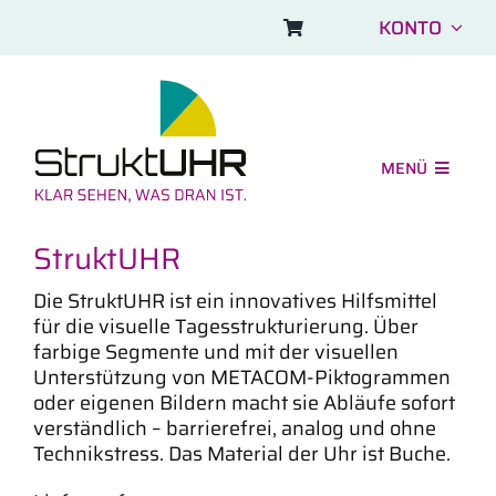
Skip
KONTO
to
content
MENÜ
Shop
StruktUHR
Einsatzbereiche
Die StruktUHR ist ein innovatives Hilfsmittel
Aufbau und FAQ
für die visuelle Tagesstrukturierung. Über
farbige Segmente und mit der visuellen
Symbolbilder
Unterstützung von METACOM-Piktogrammen
oder eigenen Bildern macht sie Abläufe sofort
Über uns
verständlich – barrierefrei, analog und ohne
Technikstress. Das Material der Uhr ist Buche.