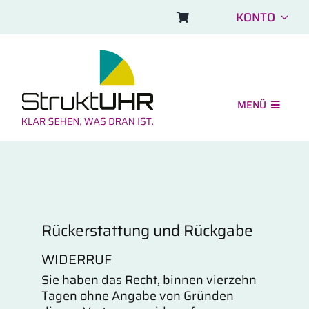
Skip
KONTO
to
content
MENÜ
Shop
Einsatzbereiche
Aufbau und FAQ
Rückerstattung und Rückgabe
Symbolbilder
WIDERRUF
Über uns
Sie haben das Recht, binnen vierzehn
Tagen ohne Angabe von Gründen