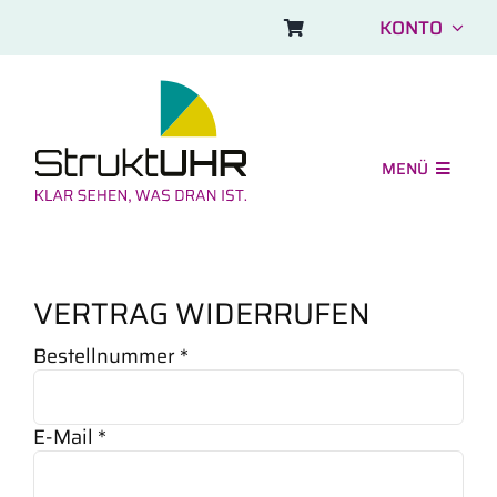
Skip
KONTO
to
content
MENÜ
Shop
Einsatzbereiche
VERTRAG WIDERRUFEN
Aufbau und FAQ
erforderlich
Bestellnummer
*
Symbolbilder
Über uns
erforderlich
E-Mail
*