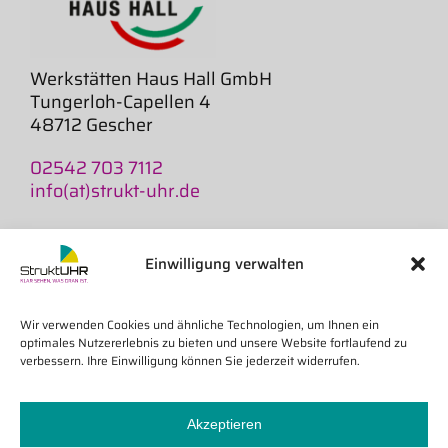
Werkstätten Haus Hall GmbH
Tungerloh-Capellen 4
48712 Gescher
02542 703 7112
info(at)strukt-uhr.de
AGB
Widerruf
Einwilligung verwalten
Versand und Lieferzeiten
Impressum
Wir verwenden Cookies und ähnliche Technologien, um Ihnen ein
Datenschutz
optimales Nutzererlebnis zu bieten und unsere Website fortlaufend zu
Cookie-Richtlinie
verbessern. Ihre Einwilligung können Sie jederzeit widerrufen.
Akzeptieren
Wiederverkäufer
Online-Widerruf