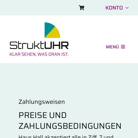
Skip
KONTO
to
content
MENÜ
Shop
Einsatzbereiche
Aufbau und FAQ
Zahlungsweisen
Symbolbilder
PREISE UND
Über uns
ZAHLUNGSBEDINGUNGEN
Haus Hall akzeptiert alle in Ziff. 7 und